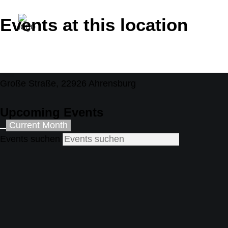
Events at this location
Ahrensburger Oldtimer Treffen
Große Straße, 22926 Ahrensburg
Upcoming Events
Current Month
Events suchen